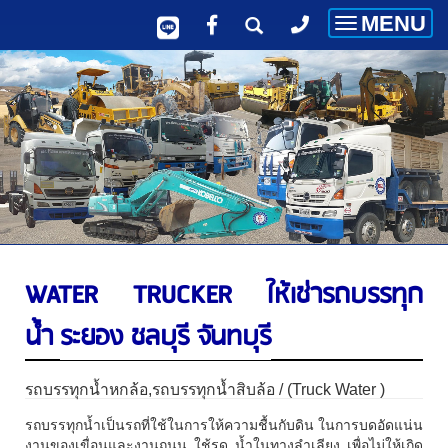
MENU
Toggle
navigatio
WATER TRUCKER ให้เช่ารถบรรทุก
น้ำ
ระยอง ชลบุรี จันทบุรี
รถบรรทุกน้ำหกล้อ,รถบรรทุกน้ำสิบล้อ / (Truck Water )
รถบรรทุกน้ำเป็นรถที่ใช้ในการให้ความชื้นกับดิน ในการบดอัดแน่น
งานของเขื่อนและงานถนน ใช้รด น้ำในทางลำเลียง เพื่อไม่ให้เกิด