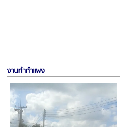
งานทำกำแพง