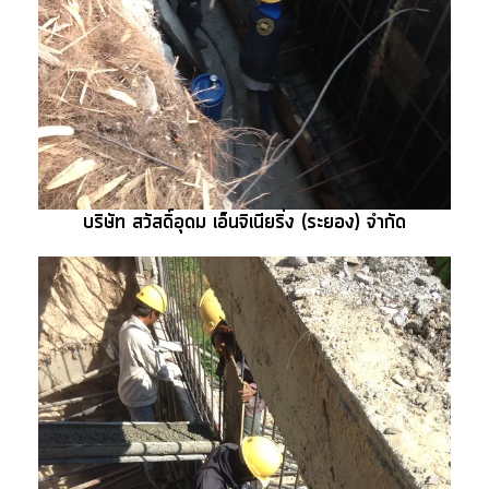
บริษัท สวัสดิ์อุดม เอ็นจิเนียริ่ง (ระยอง) จำกัด