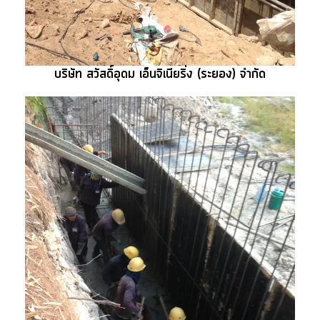
บริษัท สวัสดิ์อุดม เอ็นจิเนียริ่ง (ระยอง) จำกัด