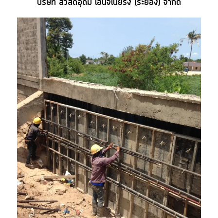
บริษัท สวัสดิ์อุดม เอ็นจิเนียริ่ง (ระยอง) จำกัด